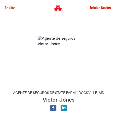
Pasar
al
English
Iniciar Sesión
contenido
principal
Comienzo
del
contenido
principal
®
AGENTE DE SEGUROS DE STATE FARM
,
ROCKVILLE
, MD
Victor Jones