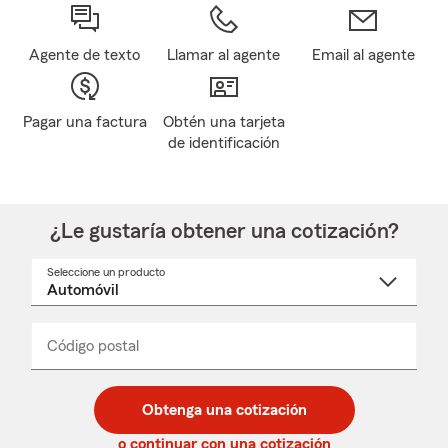
Agente de texto
Llamar al agente
Email al agente
Pagar una factura
Obtén una tarjeta
de identificación
¿Le gustaría obtener una cotización?
Seleccione un producto
Seleccione
un
nombre
de
producto
del
Código postal
Ingresa
Ingresa
_____
menú
un
un
desplegable
código
código
postal
postal
Obtenga una cotización
de
de
5
5
o continuar con una cotización