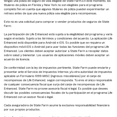
tengas una póliza de seguro de vida elegible de State Farm.En este momento, los
titulares de póliza en Florida y New York no son elegibles para el programa
completo.Ten en cuenta que algunos titulares de póliza pueden experimentar un
retraso antes de que una nueva póliza sea elegible para recompensas.
Esto no es una solicitud para comprar o vender productos de seguros de State
Farm.
La participación de Life Enhanced está sujeta a la elegibilidad del programa y varía
según el estado. Sujeto a los términos y condiciones del acuerdo. La aplicación Life
Enhanced está disponible para Android e iOS. Es posible que se requiera un
dispositivo móvil iOS o Android para usar todas las funciones del programa Life
Enhanced. Los clientes deben aceptar autorizar a State Farm a recopilar datos
sobre salud y bienestar. Los usuarios de aplicaciones móviles deben aceptar un
acuerdo de licencia.
De conformidad con la ley de impuestos pertinente, State Farm puede enviarte y
presentar ante el Servicio de Impuestos Internos y/u otra autoridad de impuestos
aplicable un Formulario 1099-MISC (ingresos misceláneos) por el canje de
recompensas de Life Enhanced, según corresponda. Tú eres el único responsable
de cualquier consecuencia fiscal que surja del canje de recompensas de Life
Enhanced. State Farm no provee asesoría fiscal ni legal. Es posible que desees
discutir las posibles consecuencias fiscales de tu participación en el programa Life
Enhanced con un asesor fiscal o legal.
Cada aseguradora de State Farm asume la exclusiva responsabilidad financiera
por sus propios productos.