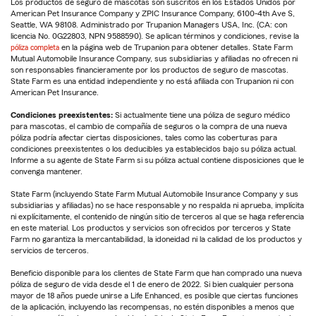
Los productos de seguro de mascotas son suscritos en los Estados Unidos por
American Pet Insurance Company y ZPIC Insurance Company, 6100-4th Ave S,
Seattle, WA 98108. Administrado por Trupanion Managers USA, Inc. (CA: con
licencia No. 0G22803, NPN 9588590). Se aplican términos y condiciones, revise la
póliza completa
en la página web de Trupanion para obtener detalles. State Farm
Mutual Automobile Insurance Company, sus subsidiarias y afiliadas no ofrecen ni
son responsables financieramente por los productos de seguro de mascotas.
State Farm es una entidad independiente y no está afiliada con Trupanion ni con
American Pet Insurance.
Condiciones preexistentes:
Si actualmente tiene una póliza de seguro médico
para mascotas, el cambio de compañía de seguros o la compra de una nueva
póliza podría afectar ciertas disposiciones, tales como las coberturas para
condiciones preexistentes o los deducibles ya establecidos bajo su póliza actual.
Informe a su agente de State Farm si su póliza actual contiene disposiciones que le
convenga mantener.
State Farm (incluyendo State Farm Mutual Automobile Insurance Company y sus
subsidiarias y afiliadas) no se hace responsable y no respalda ni aprueba, implícita
ni explícitamente, el contenido de ningún sitio de terceros al que se haga referencia
en este material. Los productos y servicios son ofrecidos por terceros y State
Farm no garantiza la mercantabilidad, la idoneidad ni la calidad de los productos y
servicios de terceros.
Beneficio disponible para los clientes de State Farm que han comprado una nueva
póliza de seguro de vida desde el 1 de enero de 2022. Si bien cualquier persona
mayor de 18 años puede unirse a Life Enhanced, es posible que ciertas funciones
de la aplicación, incluyendo las recompensas, no estén disponibles a menos que